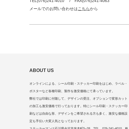
TEL(076)241-4010 / FAX(076)241-4063
メールでのお問い合わせは
こちら
から
ABOUT US
オンラインによる、シール印刷・ステッカー印刷をはじめ、ラベル・
ポスターなど各種印刷、製作を激安価格にて承っています。
弊社では印刷に付随して、デザインの受注、オプションで変形カット
の加工も激安価格で行っております。特にシール印刷・ステッカー印
刷などは自由な形、デザインをご希望される方も多く、激安な価格設
定も手伝い大変人気となっております。
ステッカーマンは石川県金沢市泉本町5−28 TEL 076-241-4010 株