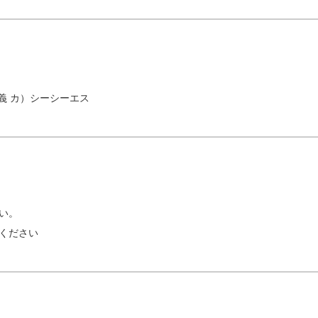
名義 カ）シーシーエス
い。
ください